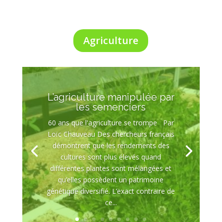
Agriculture
L’agriculture manipulée par
les semenciers
60 ans que l'agriculture se trompe Par
Loïc Chauveau Des chercheurs français
démontrent que les rendements des
cultures sont plus élevés quand
différentes plantes sont mélangées et
qu’elles possèdent un patrimoine
génétique diversifié. L’exact contraire de
ce...